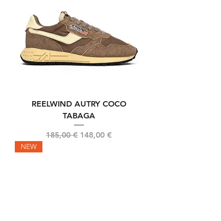
REELWIND AUTRY COCO
TABAGA
Prix original
Prix promotionnel
185,00 €
148,00 €
NEW