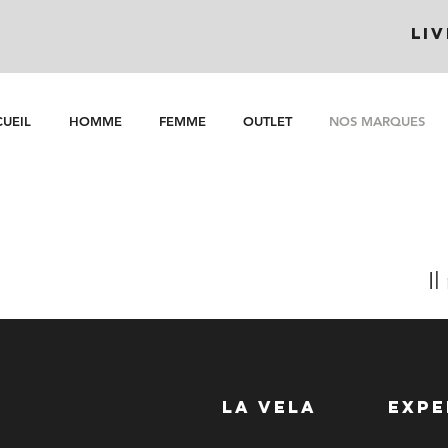
LI
UEIL
HOMME
FEMME
OUTLET
NOS MARQUES
Il
LA VELA
EXPE