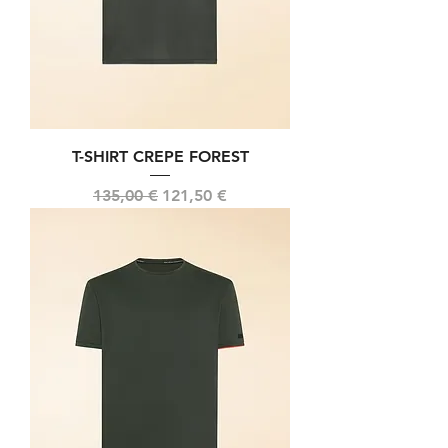
T-SHIRT CREPE FOREST
Prix original
Prix promotionnel
135,00 €
121,50 €