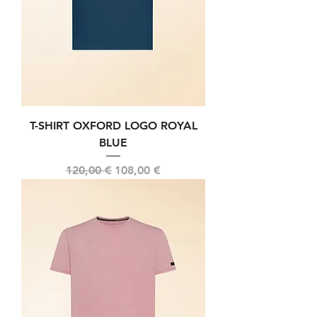
T-SHIRT OXFORD LOGO ROYAL
BLUE
Prix original
Prix promotionnel
120,00 €
108,00 €