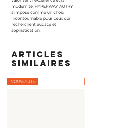
valorisent l’excellence et la 
modernité. HYPERWAY AUTRY 
s’impose comme un choix 
incontournable pour ceux qui 
recherchent audace et 
sophistication.
Articles
similaires
NOUVEAUTE
NOUVEAUTE