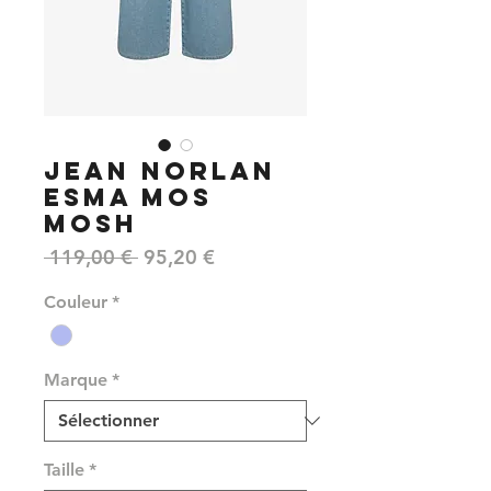
JEAN NORLAN
ESMA MOS
MOSH
Prix
Prix
 119,00 € 
95,20 €
original
promotionnel
Couleur
*
Marque
*
Taille
*