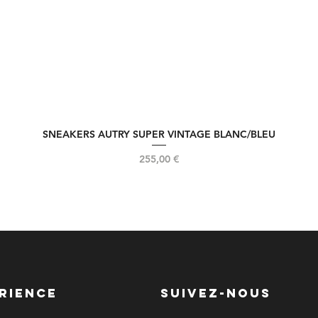
SNEAKERS AUTRY SUPER VINTAGE BLANC/BLEU
Aperçu rapide
Prix
255,00 €
RIENCE
SUIVEZ-NOUS