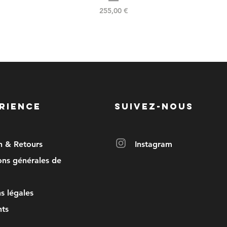
Prix
255,00 €
RIENCE
SUIVEZ-NOUS
on & Retours
Instagram
ons générales de
s légales
ts