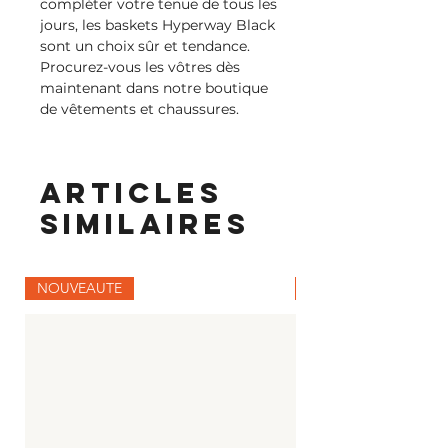
compléter votre tenue de tous les
jours, les baskets Hyperway Black
sont un choix sûr et tendance.
Procurez-vous les vôtres dès
maintenant dans notre boutique
de vêtements et chaussures.
Articles
similaires
NOUVEAUTE
NOUVEAUTE