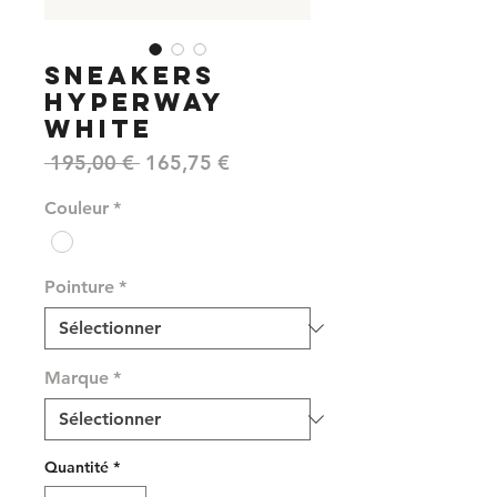
SNEAKERS
HYPERWAY
WHITE
Prix
Prix
 195,00 € 
165,75 €
original
promotionnel
Couleur
*
Pointure
*
Marque
*
Quantité
*