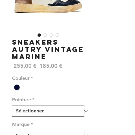
SNEAKERS
AUTRY VINTAGE
MARINE
Prix
Prix
 255,00 € 
185,00 €
original
promotionnel
Couleur
*
Pointure
*
Marque
*