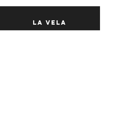
LA VELA
Accueil
Eshop
A Propos
Contact
EXPERIENCE
Livraison & Retours
Conditions générales de vente
Mentions légales
Paiements
SUIVEZ-NOUS