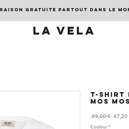
VRAISON GRATUITE PARTOUT DANS LE MO
LA VELA
T-SHIRT
MOS MO
Prix
 59,00 € 
47,20
origina
Couleur
*