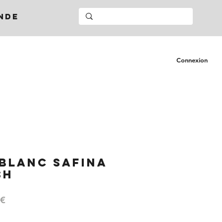
NDE
Connexion
 BLANC SAFINA
SH
Prix
 €
l
promotionnel