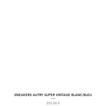
SNEAKERS AUTRY SUPER VINTAGE BLANC/BLEU
Aperçu rapide
Prix
255,00 €