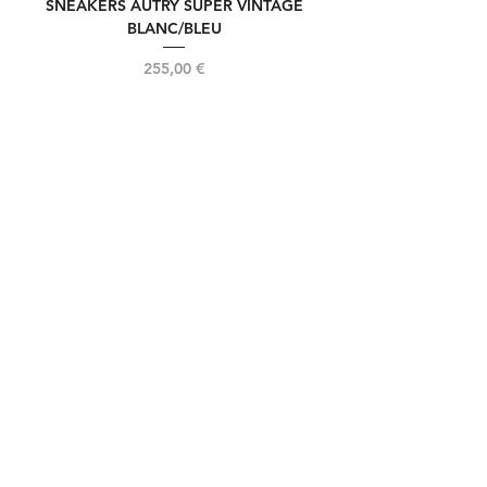
SNEAKERS AUTRY SUPER VINTAGE
NOUVELLE REELIN
BLANC/BLEU
Prix
255,00 €