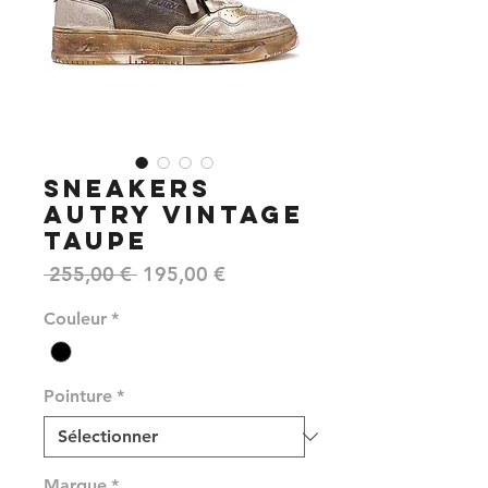
SNEAKERS
AUTRY VINTAGE
TAUPE
Prix
Prix
 255,00 € 
195,00 €
original
promotionnel
Couleur
*
Pointure
*
Marque
*