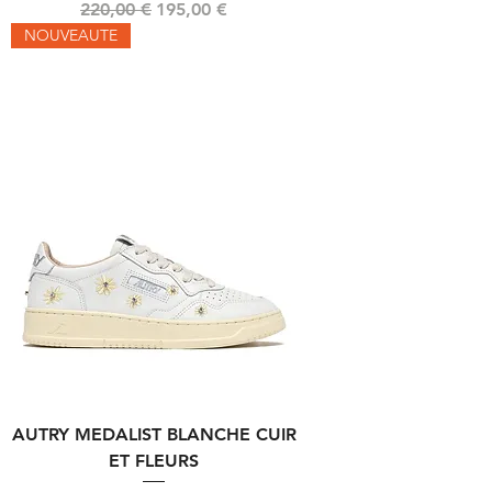
Prix original
Prix promotionnel
220,00 €
195,00 €
NOUVEAUTE
AUTRY MEDALIST BLANCHE CUIR
ET FLEURS