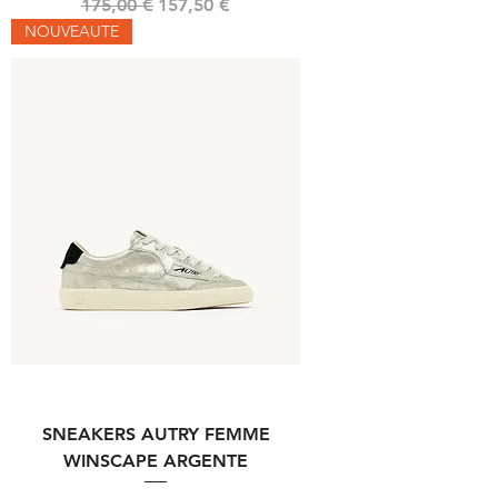
Prix original
Prix promotionnel
175,00 €
157,50 €
NOUVEAUTE
SNEAKERS AUTRY FEMME
WINSCAPE ARGENTE