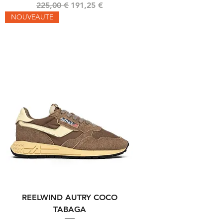
Prix original
Prix promotionnel
225,00 €
191,25 €
NOUVEAUTE
REELWIND AUTRY COCO
TABAGA