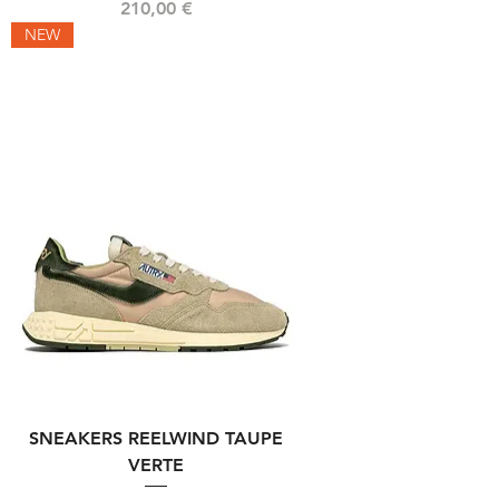
Prix
210,00 €
NEW
SNEAKERS REELWIND TAUPE
VERTE