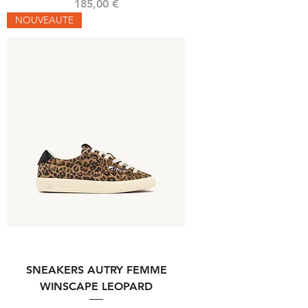
Prix
185,00 €
NOUVEAUTE
SNEAKERS AUTRY FEMME
WINSCAPE LEOPARD