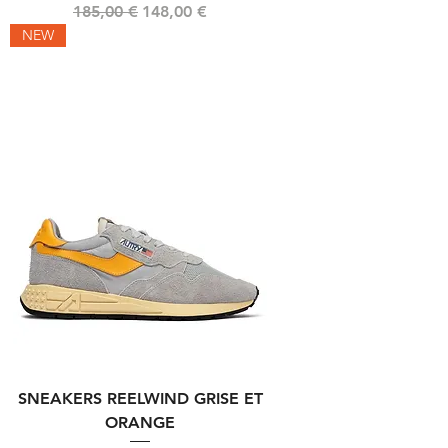
Prix original
Prix promotionnel
185,00 €
148,00 €
NEW
SNEAKERS REELWIND GRISE ET
ORANGE