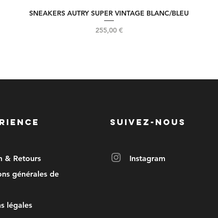
SNEAKERS AUTRY SUPER VINTAGE BLANC/BLEU
Aperçu rapide
Prix
255,00 €
RIENCE
SUIVEZ-NOUS
on & Retours
Instagram
ons générales de
s légales