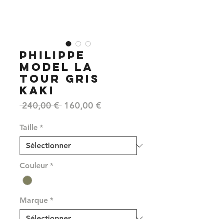
PHILIPPE
MODEL LA
TOUR GRIS
KAKI
Prix
Prix
 240,00 € 
160,00 €
original
promotionnel
Taille
*
Couleur
*
Marque
*