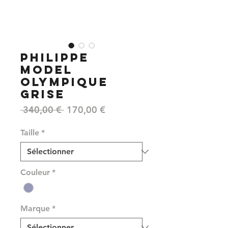
PHILIPPE
MODEL
OLYMPIQUE
GRISE
Prix
Prix
 340,00 € 
170,00 €
original
promotionnel
Taille
*
Couleur
*
Marque
*