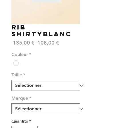
RIB
SHIRTYBLANC
Prix
Prix
 135,00 € 
108,00 €
original
promotionnel
Couleur
*
Taille
*
Marque
*
Quantité
*